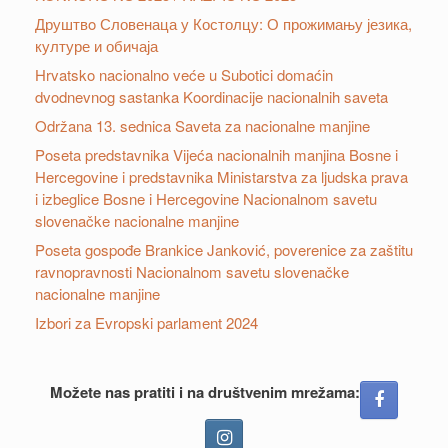
Друштвo Словенаца у Костолцу: О прожимању језика,
културе и обичаја
Hrvatsko nacionalno veće u Subotici domaćin
dvodnevnog sastanka Koordinacije nacionalnih saveta
Održana 13. sednica Saveta za nacionalne manjine
Poseta predstavnika Vijeća nacionalnih manjina Bosne i
Hercegovine i predstavnika Ministarstva za ljudska prava
i izbeglice Bosne i Hercegovine Nacionalnom savetu
slovenačke nacionalne manjine
Poseta gospođe Brankice Janković, poverenice za zaštitu
ravnopravnosti Nacionalnom savetu slovenačke
nacionalne manjine
Izbori za Evropski parlament 2024
Možete nas pratiti i na društvenim mrežama: