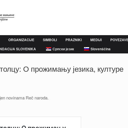
ORGANIZACIJE
SIMBOLI
PRAZNIKI
MEDIJI
POVEZAV
NDACIJA SLOVENIKA
Српски језик
Slovenščina
олцу: О прожимању језика, културе
vljen novinama Reč naroda.