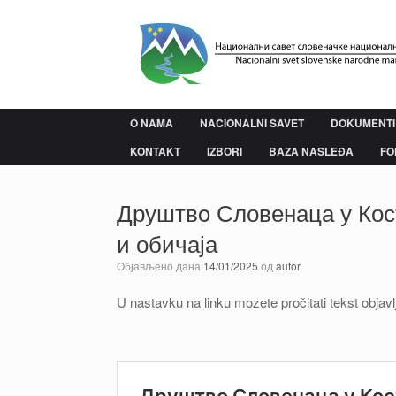
Пређи
на
садржај
O NAMA
NACIONALNI SAVET
DOKUMENTI
KONTAKT
IZBORI
BAZA NASLEĐA
FO
Друштвo Словенаца у Кост
и обичаја
Објављено дана
14/01/2025
од
autor
U nastavku na linku mozete pročitati tekst obja