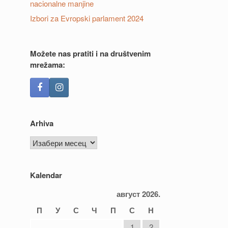
nacionalne manjine
Izbori za Evropski parlament 2024
Možete nas pratiti i na društvenim
mrežama:
Arhiva
Arhiva
Kalendar
август 2026.
П
У
С
Ч
П
С
Н
1
2