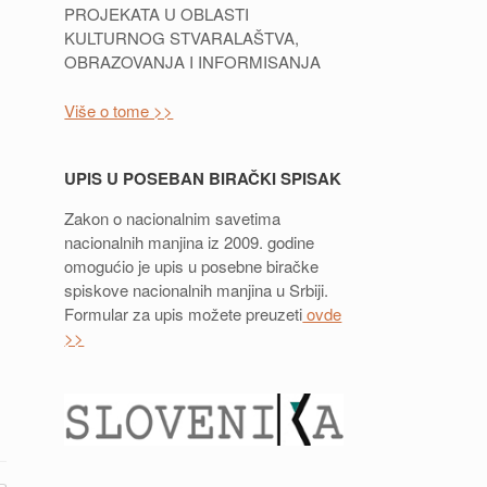
PROJEKATA U OBLASTI
KULTURNOG STVARALAŠTVA,
OBRAZOVANJA I INFORMISANJA
Više o tome >>
UPIS U POSEBAN BIRAČKI SPISAK
Zakon o nacionalnim savetima
nacionalnih manjina iz 2009. godine
omogućio je upis u posebne biračke
spiskove nacionalnih manjina u Srbiji.
Formular za upis možete preuzeti
ovde
>>