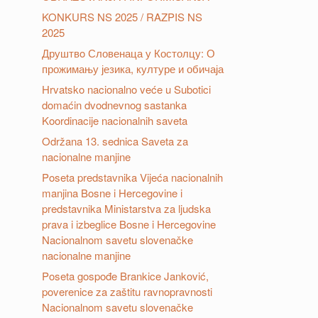
KONKURS NS 2025 / RAZPIS NS
2025
Друштвo Словенаца у Костолцу: О
прожимању језика, културе и обичаја
Hrvatsko nacionalno veće u Subotici
domaćin dvodnevnog sastanka
Koordinacije nacionalnih saveta
Održana 13. sednica Saveta za
nacionalne manjine
Poseta predstavnika Vijeća nacionalnih
manjina Bosne i Hercegovine i
predstavnika Ministarstva za ljudska
prava i izbeglice Bosne i Hercegovine
Nacionalnom savetu slovenačke
nacionalne manjine
Poseta gospođe Brankice Janković,
poverenice za zaštitu ravnopravnosti
Nacionalnom savetu slovenačke