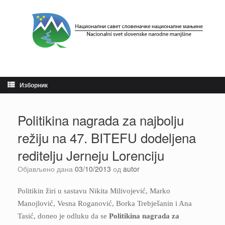
Пређи
на
садржај
Изборник
Politikina nagrada za najbolju
režiju na 47. BITEFU dodeljena
reditelju Jerneju Lorenciju
Објављено дана
03/10/2013
од
autor
Politikin žiri u sastavu Nikita Milivojević, Marko
Manojlović, Vesna Roganović, Borka Trebješanin i Ana
Tasić, doneo je odluku da se
Politikina nagrada za