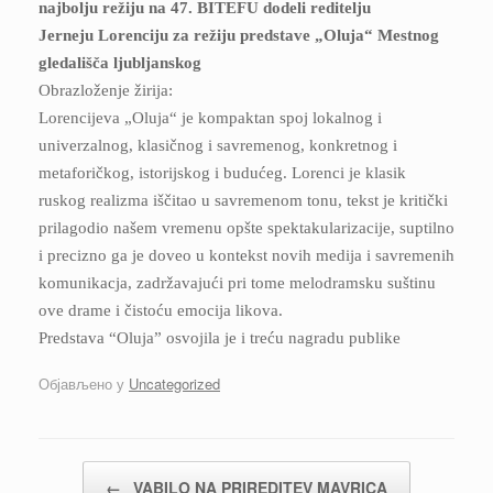
najbolju režiju na 47. BITEFU dodeli reditelju
Jerneju Lorenciju za režiju predstave „Oluja“ Mestnog
gledališča ljubljanskog
Obrazloženje žirija:
Lorencijeva „Oluja“ je kompaktan spoj lokalnog i
univerzalnog, klasičnog i savremenog, konkretnog i
metaforičkog, istorijskog i budućeg. Lorenci je klasik
ruskog realizma iščitao u savremenom tonu, tekst je kritički
prilagodio našem vremenu opšte spektakularizacije, suptilno
i precizno ga je doveo u kontekst novih medija i savremenih
komunikacja, zadržavajući pri tome melodramsku suštinu
ove drame i čistoću emocija likova.
Predstava “Oluja” osvojila je i treću nagradu publike
Објављено у
Uncategorized
Кретање чланака
←
VABILO NA PRIREDITEV MAVRICA