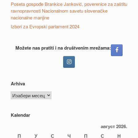
Poseta gospođe Brankice Janković, poverenice za zaštitu
ravnopravnosti Nacionalnom savetu slovenačke
nacionalne manjine
Izbori za Evropski parlament 2024
Možete nas pratiti i na društvenim mrežama:
Arhiva
Arhiva
Kalendar
август 2026.
П
У
С
Ч
П
С
Н