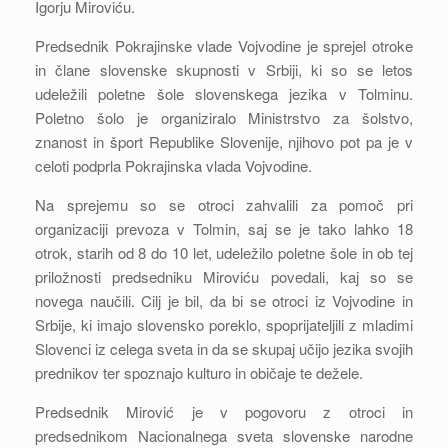
Igorju Miroviću.
Predsednik Pokrajinske vlade Vojvodine je sprejel otroke
in člane slovenske skupnosti v Srbiji, ki so se letos
udeležili poletne šole slovenskega jezika v Tolminu.
Poletno šolo je organiziralo Ministrstvo za šolstvo,
znanost in šport Republike Slovenije, njihovo pot pa je v
celoti podprla Pokrajinska vlada Vojvodine.
Na sprejemu so se otroci zahvalili za pomoč pri
organizaciji prevoza v Tolmin, saj se je tako lahko 18
otrok, starih od 8 do 10 let, udeležilo poletne šole in ob tej
priložnosti predsedniku Miroviću povedali, kaj so se
novega naučili. Cilj je bil, da bi se otroci iz Vojvodine in
Srbije, ki imajo slovensko poreklo, spoprijateljili z mladimi
Slovenci iz celega sveta in da se skupaj učijo jezika svojih
prednikov ter spoznajo kulturo in običaje te dežele.
Predsednik Mirović je v pogovoru z otroci in
predsednikom Nacionalnega sveta slovenske narodne