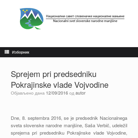
Пређи
на
садржај
Изборник
Sprejem pri predsedniku
Pokrajinske vlade Vojvodine
Објављено дана
12/09/2016
од
autor
Dne, 8. septembra 2016, se je predsednik Nacionalnega
sveta slovenske narodne manjšine, Saša Verbič, udeležil
sprejema pri predsedniku Pokrajinske vlade Vojvodine,