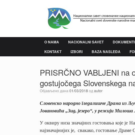
Пређи
на
садржај
O NAMA
NACIONALNI SAVET
DOKUMENTI
KONTAKT
IZBORI
BAZA NASLEĐA
FO
PRISRČNO VABLJENI na ogle
gostujočega Slovenskega n
Објављено дана
01/03/2018
од
autor
Словенско народно гледалишче Драма из Љуб
Јовановића „Зид, језеро“, у режији Милоша
У оквиру низа значајних гостовања које је Н
најзначајнијих је, свакако, гостовање Драм