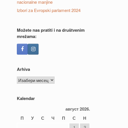
nacionalne manjine
Izbori za Evropski parlament 2024
Možete nas pratiti i na društvenim
mrežama:
Arhiva
Arhiva
Kalendar
август 2026.
П
У
С
Ч
П
С
Н
1
2