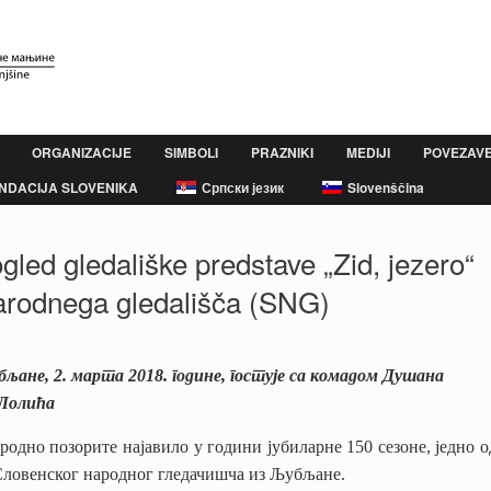
ORGANIZACIJE
SIMBOLI
PRAZNIKI
MEDIJI
POVEZAV
NDACIJA SLOVENIKA
Српски језик
Slovenščina
d gledališke predstave „Zid, jezero“
arodnega gledališča (SNG)
љане, 2.
марта 2018. године, гостује са комадом Душана
 Лолића
ародно позорите најавило у години јубиларне 150 сезоне, једно о
е Словенског народног гледачишча из Љубљане.