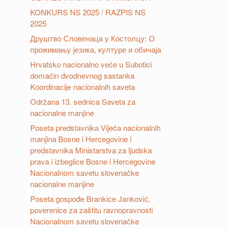
KONKURS NS 2025 / RAZPIS NS
2025
Друштвo Словенаца у Костолцу: О
прожимању језика, културе и обичаја
Hrvatsko nacionalno veće u Subotici
domaćin dvodnevnog sastanka
Koordinacije nacionalnih saveta
Održana 13. sednica Saveta za
nacionalne manjine
Poseta predstavnika Vijeća nacionalnih
manjina Bosne i Hercegovine i
predstavnika Ministarstva za ljudska
prava i izbeglice Bosne i Hercegovine
Nacionalnom savetu slovenačke
nacionalne manjine
Poseta gospođe Brankice Janković,
poverenice za zaštitu ravnopravnosti
Nacionalnom savetu slovenačke