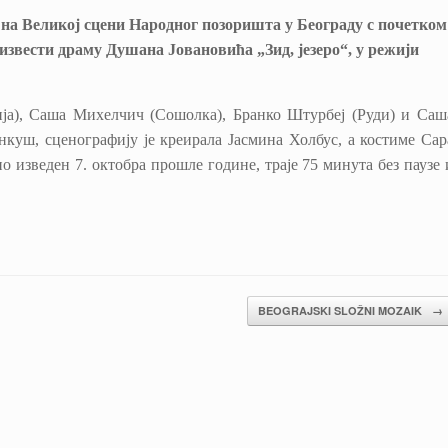
 на Великој сцени Народног позоришта у Београду с почетком
извести драму Душана Јовановића „Зид, језеро“, у режији
ија), Саша Михелчич (Сошолка), Бранко Штурбеј (Руди) и Саш
нкуш, сценографију је креирала Јасмина Холбус, а костиме Сар
 изведен 7. октобра прошле године, траје 75 минута без паузе 
BEOGRAJSKI SLOŽNI MOZAIK
→