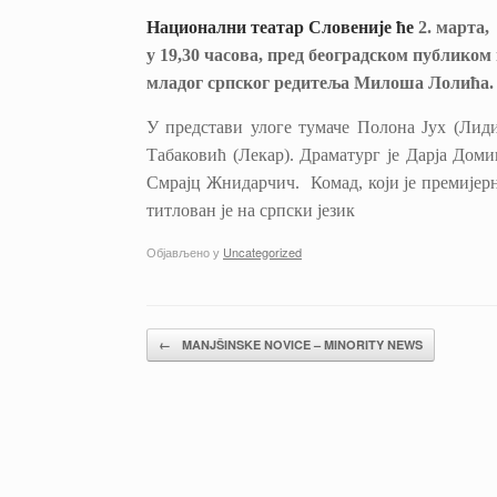
Национални театар Словеније ће
2. марта,
у
19,30
часова, пред београдском публиком 
младог српског редитеља Милоша Лолића.
У представи улоге тумаче Полона Јух (Лид
Табаковић (Лекар).
Драматург је Дарја Доми
Смрајц Жнидарчич. Комад, који је премијерно
титлован је на српски језик
Објављено у
Uncategorized
Кретање чланака
←
MANJŠINSKE NOVICE – MINORITY NEWS