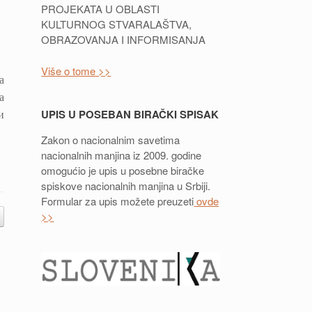
PROJEKATA U OBLASTI
KULTURNOG STVARALAŠTVA,
OBRAZOVANJA I INFORMISANJA
Više o tome >>
а
а
UPIS U POSEBAN BIRAČKI SPISAK
и
Zakon o nacionalnim savetima
nacionalnih manjina iz 2009. godine
omogućio je upis u posebne biračke
spiskove nacionalnih manjina u Srbiji.
Formular za upis možete preuzeti
ovde
>>