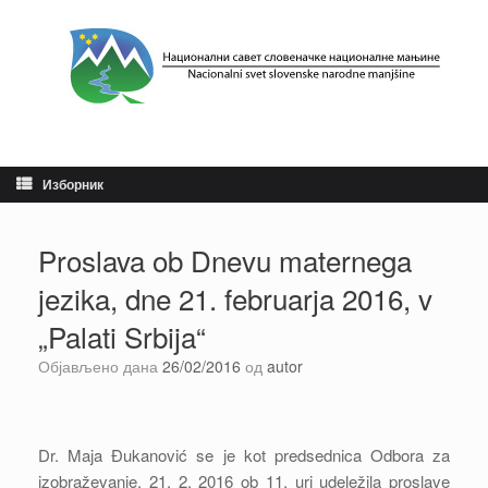
Пређи
на
садржај
Изборник
Proslava ob Dnevu maternega
jezika, dne 21. februarja 2016, v
„Palati Srbija“
Објављено дана
26/02/2016
од
autor
Dr. Maja Đukanović se je kot predsednica Odbora za
izobraževanje, 21. 2. 2016 ob 11. uri udeležila proslave