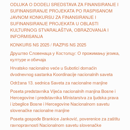
ODLUKA O DODELI SREDSTAVA ZA FINANSIRANJE I
SUFINANSIRANJE PROJEKATA PO RASPISANOM
JAVNOM KONKURSU ZA FINANSIRANJE I
SUFINANSIRANJE PROJEKATA U OBLASTI
KULTURNOG STVARALAŠTVA, OBRAZOVANJA I
INFORMISANJA
KONKURS NS 2025 / RAZPIS NS 2025
Друштвo Словенаца у Костолцу: О прожимању језика,
културе и обичаја
Hrvatsko nacionalno veće u Subotici domaćin
dvodnevnog sastanka Koordinacije nacionalnih saveta
Održana 13. sednica Saveta za nacionalne manjine
Poseta predstavnika Vijeća nacionalnih manjina Bosne i
Hercegovine i predstavnika Ministarstva za ljudska prava
i izbeglice Bosne i Hercegovine Nacionalnom savetu
slovenačke nacionalne manjine
Poseta gospođe Brankice Janković, poverenice za zaštitu
ravnopravnosti Nacionalnom savetu slovenačke