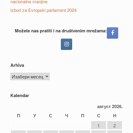
nacionalne manjine
Izbori za Evropski parlament 2024
Možete nas pratiti i na društvenim mrežama:
Arhiva
Arhiva
Kalendar
август 2026.
П
У
С
Ч
П
С
Н
1
2