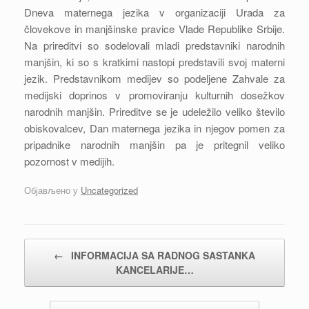
Dneva maternega jezika v organizaciji Urada za
človekove in manjšinske pravice Vlade Republike Srbije.
Na prireditvi so sodelovali mladi predstavniki narodnih
manjšin, ki so s kratkimi nastopi predstavili svoj materni
jezik. Predstavnikom medijev so podeljene Zahvale za
medijski doprinos v promoviranju kulturnih dosežkov
narodnih manjšin. Prireditve se je udeležilo veliko število
obiskovalcev, Dan maternega jezika in njegov pomen za
pripadnike narodnih manjšin pa je pritegnil veliko
pozornost v medijih.
Објављено у
Uncategorized
Кретање чланака
←
INFORMACIJA SA RADNOG SASTANKA
KANCELARIJE…