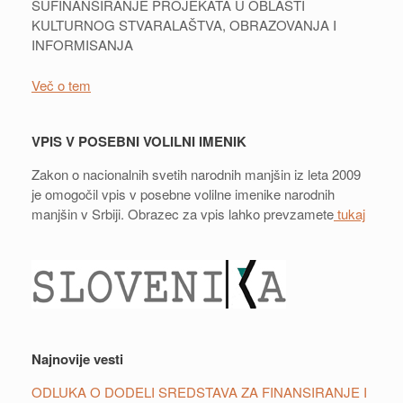
SUFINANSIRANJE PROJEKATA U OBLASTI
KULTURNOG STVARALAŠTVA, OBRAZOVANJA I
INFORMISANJA
Več o tem
VPIS V POSEBNI VOLILNI IMENIK
Zakon o nacionalnih svetih narodnih manjšin iz leta 2009
je omogočil vpis v posebne volilne imenike narodnih
manjšin v Srbiji. Obrazec za vpis lahko prevzamete
tukaj
Najnovije vesti
ODLUKA O DODELI SREDSTAVA ZA FINANSIRANJE I