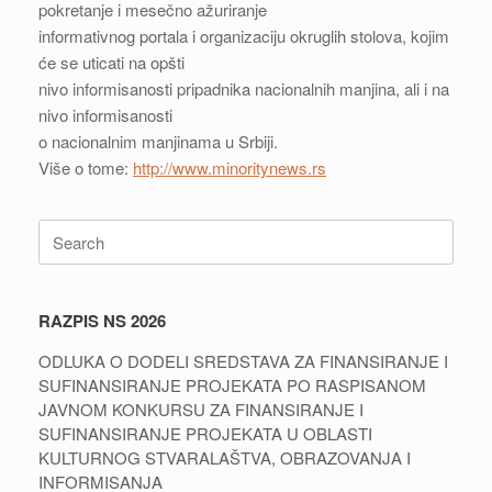
pokretanje i mesečno ažuriranje
informativnog portala i organizaciju okruglih stolova, kojim
će se uticati na opšti
nivo informisanosti pripadnika nacionalnih manjina, ali i na
nivo informisanosti
o nacionalnim manjinama u Srbiji.
Više o tome:
http://www.minoritynews.
rs
Search
for:
RAZPIS NS 2026
ODLUKA O DODELI SREDSTAVA ZA FINANSIRANJE I
SUFINANSIRANJE PROJEKATA PO RASPISANOM
JAVNOM KONKURSU ZA FINANSIRANJE I
SUFINANSIRANJE PROJEKATA U OBLASTI
KULTURNOG STVARALAŠTVA, OBRAZOVANJA I
INFORMISANJA