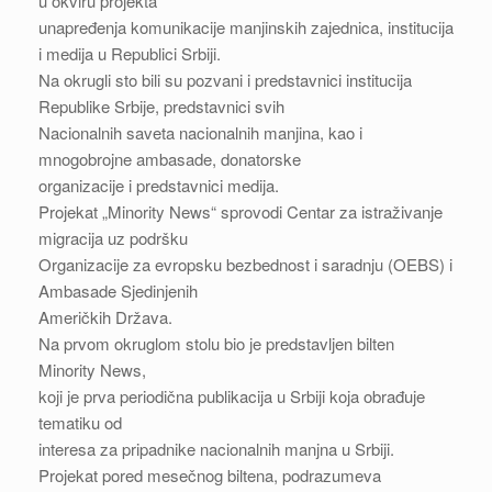
u okviru projekta
unapređenja komunikacije manjinskih zajednica, institucija
i medija u Republici Srbiji.
Na okrugli sto bili su pozvani i predstavnici institucija
Republike Srbije, predstavnici svih
Nacionalnih saveta nacionalnih manjina, kao i
mnogobrojne ambasade, donatorske
organizacije i predstavnici medija.
Projekat „Minority News“ sprovodi Centar za istraživanje
migracija uz podršku
Organizacije za evropsku bezbednost i saradnju (OEBS) i
Ambasade Sjedinjenih
Američkih Država.
Na prvom okruglom stolu bio je predstavljen bilten
Minority News,
koji je prva periodična publikacija u Srbiji koja obrađuje
tematiku od
interesa za pripadnike nacionalnih manjna u Srbiji.
Projekat pored mesečnog biltena, podrazumeva