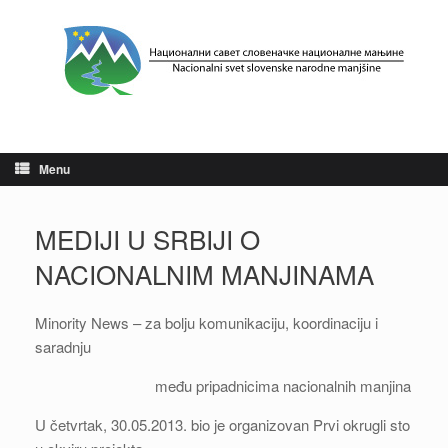
Skip
to
content
Menu
MEDIJI U SRBIJI O
NACIONALNIM MANJINAMA
Minority News – za bolju komunikaciju, koordinaciju i
saradnju
među pripadnicima nacionalnih manjina
U četvrtak, 30.05.2013. bio je organizovan Prvi okrugli sto