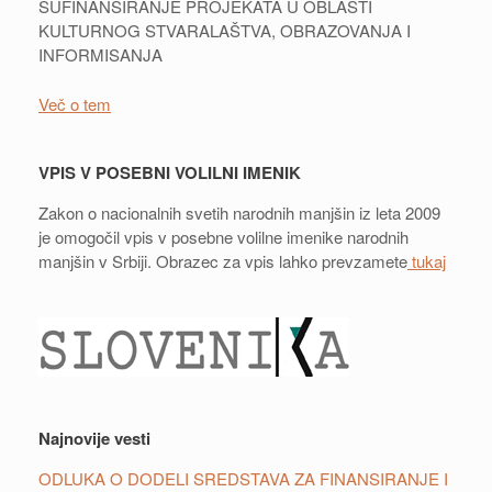
SUFINANSIRANJE PROJEKATA U OBLASTI
KULTURNOG STVARALAŠTVA, OBRAZOVANJA I
INFORMISANJA
Več o tem
VPIS V POSEBNI VOLILNI IMENIK
Zakon o nacionalnih svetih narodnih manjšin iz leta 2009
je omogočil vpis v posebne volilne imenike narodnih
manjšin v Srbiji. Obrazec za vpis lahko prevzamete
tukaj
Najnovije vesti
ODLUKA O DODELI SREDSTAVA ZA FINANSIRANJE I