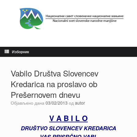
Пређи
на
садржај
Изборник
Vabilo Društva Slovencev
Kredarica na proslavo ob
Prešernovem dnevu
Објављено дана
03/02/2013
од
autor
V A B I L O
DRUŠTVO SLOVENCEV KREDARICA
VAS PRISRČNO VABI,