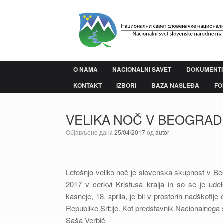
Пређи
на
садржај
O NAMA
NACIONALNI SAVET
DOKUMENTI
KONTAKT
IZBORI
BAZA NASLEĐA
FO
VELIKA NOČ V BEOGRA
Објављено дана
25/04/2017
од
autor
Letošnjo veliko noč je slovenska skupnost v Beog
2017 v cerkvi Kristusa kralja in so se je ude
kasneje, 18. aprila, je bil v prostorih nadškofi
Republike Srbije. Kot predstavnik Nacionalnega
Saša Verbič