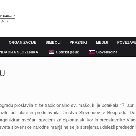
ORGANIZACIJE
SIMBOLI
PRAZNIKI
MEDIJI
POVEZAV
NDACIJA SLOVENIKA
Српски језик
Slovenščina
DU
radu proslavila z že tradicionalno sv. mašo, ki je potekala 17. april
ležili tudi člani in predstavniki Društva Slovencev v Beogradu. Da
je organiziran svečani sprejem za diplomatski kor in predstavnike Vlad
 sveta slovenske narodne manjšine se je sprejema udeležil predsedni