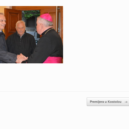
Premijera u Kostolcu
→