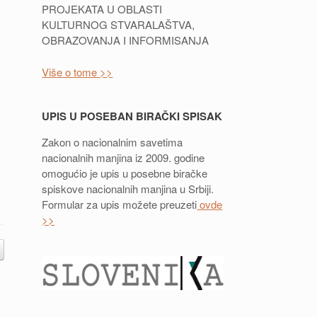
PROJEKATA U OBLASTI
KULTURNOG STVARALAŠTVA,
OBRAZOVANJA I INFORMISANJA
Više o tome >>
UPIS U POSEBAN BIRAČKI SPISAK
Zakon o nacionalnim savetima
nacionalnih manjina iz 2009. godine
omogućio je upis u posebne biračke
spiskove nacionalnih manjina u Srbiji.
Formular za upis možete preuzeti
ovde
>>