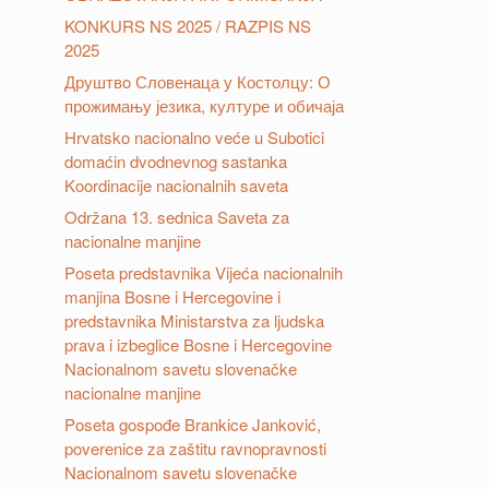
KONKURS NS 2025 / RAZPIS NS
2025
Друштвo Словенаца у Костолцу: О
прожимању језика, културе и обичаја
Hrvatsko nacionalno veće u Subotici
domaćin dvodnevnog sastanka
Koordinacije nacionalnih saveta
Održana 13. sednica Saveta za
nacionalne manjine
Poseta predstavnika Vijeća nacionalnih
manjina Bosne i Hercegovine i
predstavnika Ministarstva za ljudska
prava i izbeglice Bosne i Hercegovine
Nacionalnom savetu slovenačke
nacionalne manjine
Poseta gospođe Brankice Janković,
poverenice za zaštitu ravnopravnosti
Nacionalnom savetu slovenačke