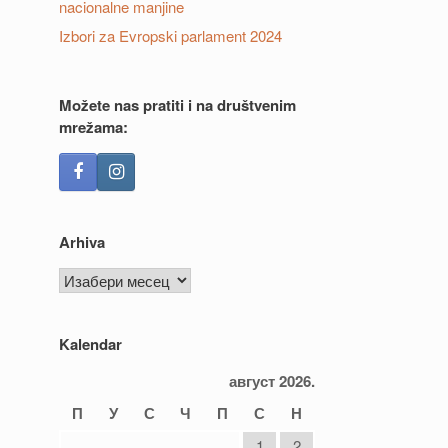
nacionalne manjine
Izbori za Evropski parlament 2024
Možete nas pratiti i na društvenim
mrežama:
Arhiva
Arhiva
Kalendar
август 2026.
П
У
С
Ч
П
С
Н
1
2