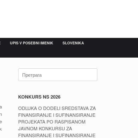
E
UPIS V POSEBNI IMENIK
SLOVENIKA
Претрага:
KONKURS NS 2026
a
ODLUKA O DODELI SREDSTAVA ZA
n
FINANSIRANJE I SUFINANSIRANJE
e
PROJEKATA PO RASPISANOM
JAVNOM KONKURSU ZA
k
FINANSIRANJE I SUFINANSIRANJE