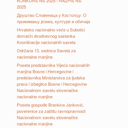
KONKURS NS 2025 / RAZPIS NS
2025
Друштвo Словенаца у Костолцу: О
прожимању језика, културе и обичаја
Hrvatsko nacionalno veće u Subotici
domaćin dvodnevnog sastanka
Koordinacije nacionalnih saveta
Održana 13. sednica Saveta za
nacionalne manjine
Poseta predstavnika Vijeća nacionalnih
manjina Bosne i Hercegovine i
predstavnika Ministarstva za ljudska
prava i izbeglice Bosne i Hercegovine
Nacionalnom savetu slovenačke
nacionalne manjine
Poseta gospođe Brankice Janković,
poverenice za zaštitu ravnopravnosti
Nacionalnom savetu slovenačke
nacionalne manjine