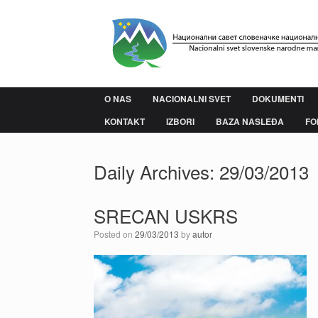
Skip
to
content
O NAS
NACIONALNI SVET
DOKUMENTI
KONTAKT
IZBORI
BAZA NASLEĐA
FO
Daily Archives:
29/03/2013
SRECAN USKRS
Posted on
29/03/2013
by
autor