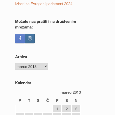
Izbori za Evropski parlament 2024
Možete nas pratiti i na društvenim
mrežama:
Arhiva
Arhiva
Kalendar
marec 2013
P
T
S
Č
P
S
N
1
2
3