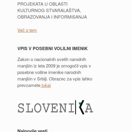
PROJEKATA U OBLASTI
KULTURNOG STVARALAŠTVA,
OBRAZOVANJA I INFORMISANJA
Več o tem
VPIS V POSEBNI VOLILNI IMENIK
Zakon o nacionalnih svetih narodnih
manjšin iz leta 2009 je omogočil vpis v
posebne volilne imenike narodnih
manjšin v Srbiji. Obrazec za vpis lahko
prevzamete
tukaj
Najnovije vesti