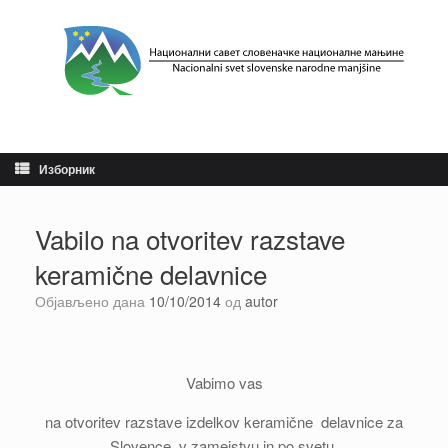
Пређи
на
садржај
Изборник
Vabilo na otvoritev razstave
keramične delavnice
Објављено дана
10/10/2014
од
autor
Vabimo vas
na otvoritev razstave izdelkov keramične delavnice za
Slovence v zamejstvu in po svetu,