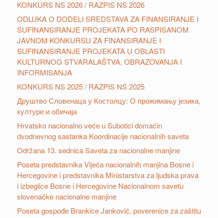
KONKURS NS 2026 / RAZPIS NS 2026
ODLUKA O DODELI SREDSTAVA ZA FINANSIRANJE I
SUFINANSIRANJE PROJEKATA PO RASPISANOM
JAVNOM KONKURSU ZA FINANSIRANJE I
SUFINANSIRANJE PROJEKATA U OBLASTI
KULTURNOG STVARALAŠTVA, OBRAZOVANJA I
INFORMISANJA
KONKURS NS 2025 / RAZPIS NS 2025
Друштвo Словенаца у Костолцу: О прожимању језика,
културе и обичаја
Hrvatsko nacionalno veće u Subotici domaćin
dvodnevnog sastanka Koordinacije nacionalnih saveta
Održana 13. sednica Saveta za nacionalne manjine
Poseta predstavnika Vijeća nacionalnih manjina Bosne i
Hercegovine i predstavnika Ministarstva za ljudska prava
i izbeglice Bosne i Hercegovine Nacionalnom savetu
slovenačke nacionalne manjine
Poseta gospođe Brankice Janković, poverenice za zaštitu