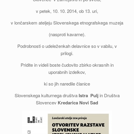
v petek, 10. 10. 2014, ob 13. uri,
v lončarskem ateljeju Slovenskega etnografskega muzeja
(nasproti kavarne).
Podrobnosti o udeleženkah delavnice so v vabilu, v
prilogi.
Pridite in videli boste čudovito zbirko okrasnih in
uporabnih izdelkov,
ki so jih naredile članice
Slovenskega kulturnega društva
Istra Pulj
in Društva
Slovencev
Kredarica Novi Sad