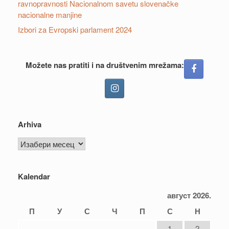
ravnopravnosti Nacionalnom savetu slovenačke
nacionalne manjine
Izbori za Evropski parlament 2024
Možete nas pratiti i na društvenim mrežama:
Arhiva
Arhiva
Kalendar
август 2026.
П
У
С
Ч
П
С
Н
1
2