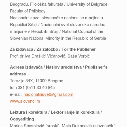
Beogradu, Filološka fakulteta / University of Belgrade,
Faculty of Philology
Nacionalni savet slovenačke nacionalne manjine u
Republici Srbiji / Nacionalni svet slovenske narodne
manjšine v Republiki Srbiji / National Council of the
Slovenian National Minority in the Republic of Serbia
Za izdavača / Za založbo / For the Publisher
Prof. dr Iva Draškić Vićanović, Saša Verbič
Adresa izdavača / Naslov uredništva / Publisher’s
address
Terazije 3/IX, 11000 Beograd
tel +381 (0)11 33 40 845
e-mail:
nacionalnisvet@gmail.com
www.slovenci.rs
Lektura i korektura / Lektoriranje in korektura /
Copyediting
Marina Spasojević (srpski), Maja Đukanović (slovenački),