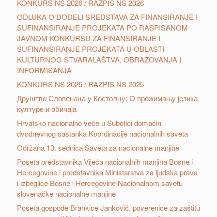
KONKURS NS 2026 / RAZPIS NS 2026
ODLUKA O DODELI SREDSTAVA ZA FINANSIRANJE I
SUFINANSIRANJE PROJEKATA PO RASPISANOM
JAVNOM KONKURSU ZA FINANSIRANJE I
SUFINANSIRANJE PROJEKATA U OBLASTI
KULTURNOG STVARALAŠTVA, OBRAZOVANJA I
INFORMISANJA
KONKURS NS 2025 / RAZPIS NS 2025
Друштвo Словенаца у Костолцу: О прожимању језика,
културе и обичаја
Hrvatsko nacionalno veće u Subotici domaćin
dvodnevnog sastanka Koordinacije nacionalnih saveta
Održana 13. sednica Saveta za nacionalne manjine
Poseta predstavnika Vijeća nacionalnih manjina Bosne i
Hercegovine i predstavnika Ministarstva za ljudska prava
i izbeglice Bosne i Hercegovine Nacionalnom savetu
slovenačke nacionalne manjine
Poseta gospođe Brankice Janković, poverenice za zaštitu