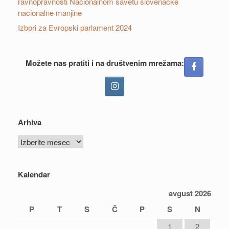
ravnopravnosti Nacionalnom savetu slovenačke
nacionalne manjine
Izbori za Evropski parlament 2024
Možete nas pratiti i na društvenim mrežama:
Arhiva
Arhiva
Kalendar
avgust 2026
P
T
S
Č
P
S
N
1
2