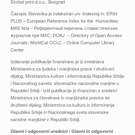
Simbol print d.o.o., Beograd
Časopis Slovenika je indeksiran u/v /Indexing in: ERIH
PLUS – European Reference Index for the Humanities;
MKS lista – Референтный перечень славистических
журналов при МКС; DOAJ – Directory of Open Access
Journals; WorldCat OCLC – Online Computer Library
Center.
Izdavanje publikacije finansirano je iz sredstava
Ministarstva za ljudska i manjinska prava i društveni
dijalog, Ministarstva kulture i informisanja Republike Srbije
i Nacionalnog saveta slovenačke nacionalne manjine u
Republici Srbiji / Izid publikacije je financiran s sredstvi
Ministrstva za človekove in manjšinske pravice ter
družbeni dijalog, Ministrstva za kulturo in informiranja
Republike Srbije in Nacionalnega sveta slovenske
narodne manjšine v Republiki Srbiji.
Glavni i odgovorni urednici / Glavni in odgovorni